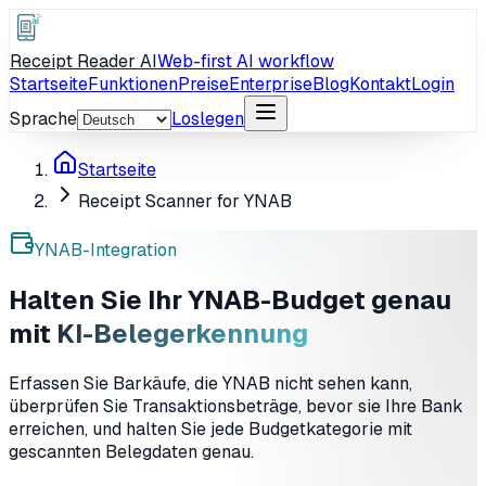
Receipt Reader AI
Web-first AI workflow
Startseite
Funktionen
Preise
Enterprise
Blog
Kontakt
Login
Sprache
Loslegen
Startseite
Receipt Scanner for YNAB
YNAB-Integration
Halten Sie Ihr YNAB-Budget genau
mit
KI-Belegerkennung
Erfassen Sie Barkäufe, die YNAB nicht sehen kann,
überprüfen Sie Transaktionsbeträge, bevor sie Ihre Bank
erreichen, und halten Sie jede Budgetkategorie mit
gescannten Belegdaten genau.