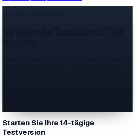
Start with the web workflow
Nie wieder eine Transaktion in YNAB
verpassen
Erfassen Sie jeden Kauf — auch Barzahlungen — mit KI-
gestützter Belegerkennung. Importieren Sie genaue
Daten in YNAB und halten Sie Ihr Budget ehrlich. 14 Tage
kostenlos testen.
Start Free Trial
No credit card required. 14-day free trial.
Starten Sie Ihre 14‑tägige
Testversion