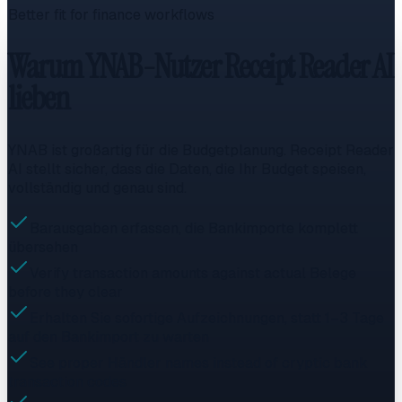
Better fit for finance workflows
Warum YNAB-Nutzer Receipt Reader AI
lieben
YNAB ist großartig für die Budgetplanung. Receipt Reader
AI stellt sicher, dass die Daten, die Ihr Budget speisen,
vollständig und genau sind.
Barausgaben erfassen, die Bankimporte komplett
übersehen
Verify transaction amounts against actual Belege
before they clear
Erhalten Sie sofortige Aufzeichnungen, statt 1–3 Tage
auf den Bankimport zu warten
See proper Händler names instead of cryptic bank
transaction codes