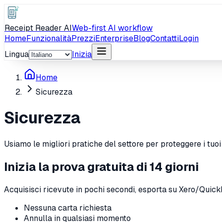
Receipt Reader AI
Web-first AI workflow
Home
Funzionalità
Prezzi
Enterprise
Blog
Contatti
Login
Lingua
Inizia
Home
Sicurezza
Sicurezza
Usiamo le migliori pratiche del settore per proteggere i tuo
Inizia la prova gratuita di 14 giorni
Acquisisci ricevute in pochi secondi, esporta su Xero/Quic
Nessuna carta richiesta
Annulla in qualsiasi momento