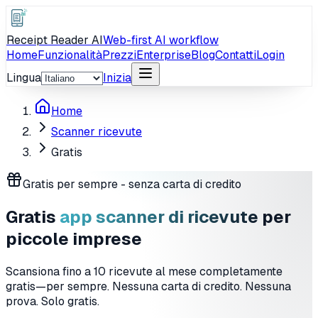
Receipt Reader AI
Web-first AI workflow
Home
Funzionalità
Prezzi
Enterprise
Blog
Contatti
Login
Lingua
Inizia
Home
Scanner ricevute
Gratis
Gratis per sempre - senza carta di credito
Gratis
app scanner di ricevute
per
piccole imprese
Scansiona fino a 10 ricevute al mese completamente
gratis—per sempre. Nessuna carta di credito. Nessuna
prova. Solo gratis.